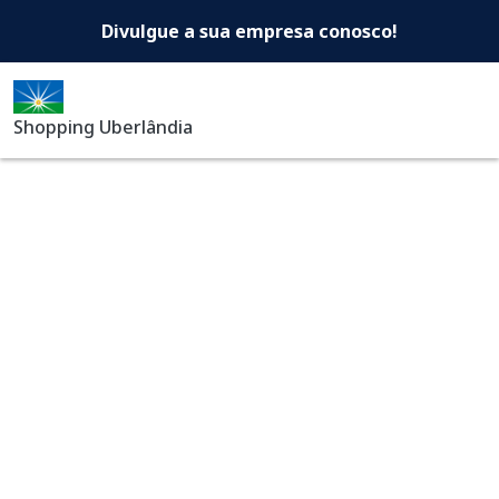
Shopping Uberlândia -Di
Pular para o conteúdo principal
Divulgue a sua empresa conosco!
Shopping Uberlândia