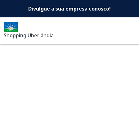
Shopping Uberlândia -Di
Pular para o conteúdo principal
Divulgue a sua empresa conosco!
Shopping Uberlândia