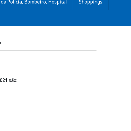
da Polícia, Bombeiro, Hospital
Shoppings
s
021
são: