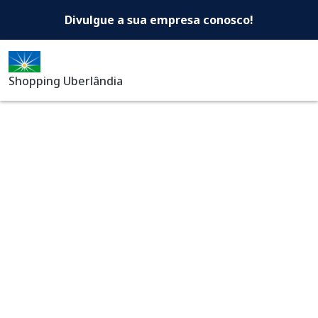
Shopping Uberlândia -Di
Pular para o conteúdo principal
Divulgue a sua empresa conosco!
Shopping Uberlândia