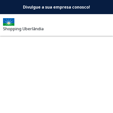
Shopping Uberlândia -Di
Pular para o conteúdo principal
Divulgue a sua empresa conosco!
Shopping Uberlândia