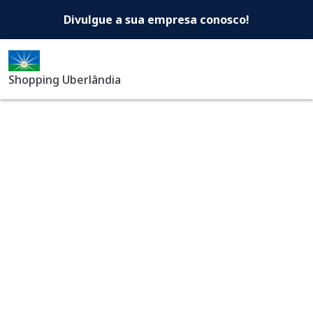
Shopping Uberlândia -Di
Pular para o conteúdo principal
Divulgue a sua empresa conosco!
Shopping Uberlândia