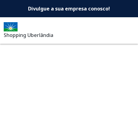
Shopping Uberlândia -Di
Pular para o conteúdo principal
Divulgue a sua empresa conosco!
Shopping Uberlândia