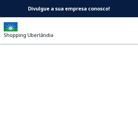
Shopping Uberlândia -Di
Pular para o conteúdo principal
Divulgue a sua empresa conosco!
Shopping Uberlândia