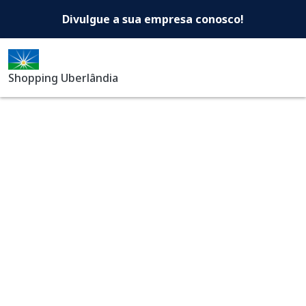
Shopping Uberlândia -Di
Pular para o conteúdo principal
Divulgue a sua empresa conosco!
Shopping Uberlândia