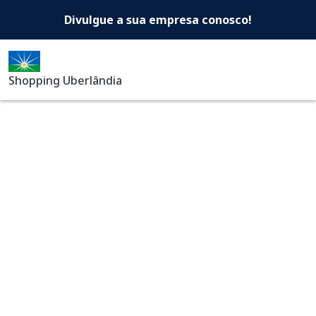
Shopping Uberlândia -Di
Pular para o conteúdo principal
Divulgue a sua empresa conosco!
Shopping Uberlândia