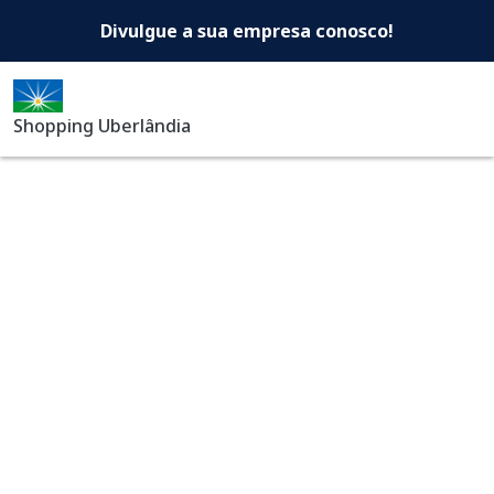
Shopping Uberlândia -Di
Pular para o conteúdo principal
Divulgue a sua empresa conosco!
Shopping Uberlândia