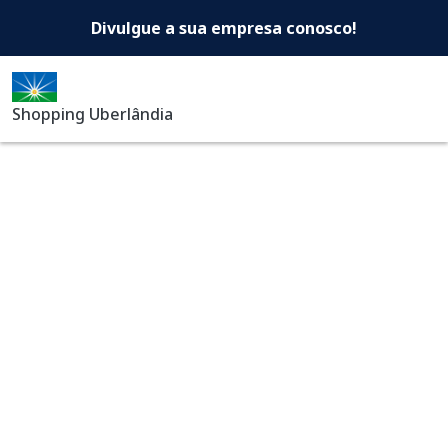
Shopping Uberlândia -Di
Pular para o conteúdo principal
Divulgue a sua empresa conosco!
Shopping Uberlândia