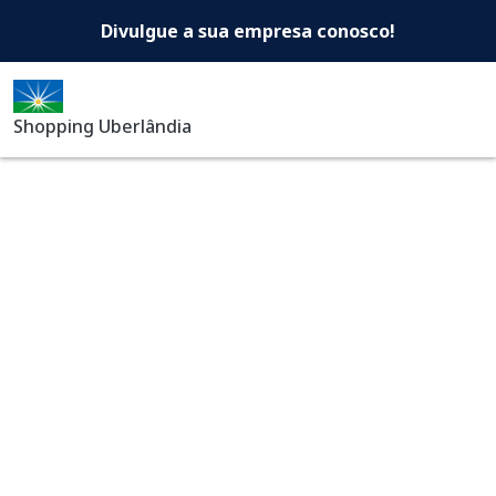
Shopping Uberlândia -Di
Pular para o conteúdo principal
Divulgue a sua empresa conosco!
Shopping Uberlândia