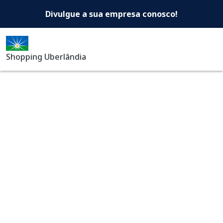
Shopping Uberlândia -Di
Pular para o conteúdo principal
Divulgue a sua empresa conosco!
Shopping Uberlândia