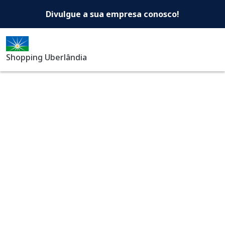
Shopping Uberlândia -Di
Pular para o conteúdo principal
Divulgue a sua empresa conosco!
Shopping Uberlândia