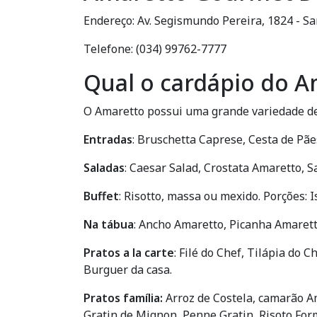
Endereço: Av. Segismundo Pereira, 1824 - S
Telefone: (034) 99762-7777
Qual o cardápio do 
O Amaretto possui uma grande variedade de
Entradas
: Bruschetta Caprese, Cesta de Pã
Saladas
: Caesar Salad, Crostata Amaretto, S
Buffet
: Risotto, massa ou mexido. Porções: I
Na tábua
: Ancho Amaretto, Picanha Amarett
Pratos a la carte
: Filé do Chef, Tilápia do
Burguer da casa.
Pratos família:
Arroz de Costela, camarão A
Gratin de Mignon, Penne Gratin, Risoto For