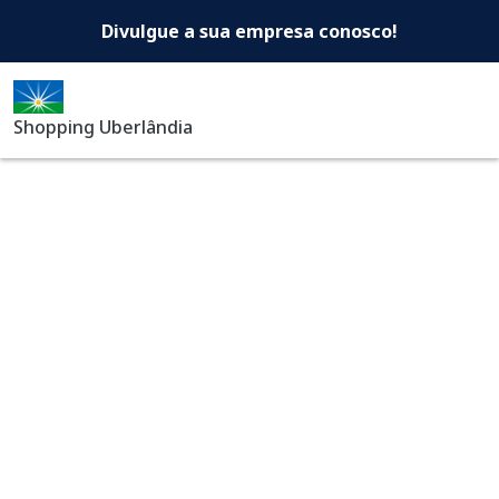
Shopping Uberlândia -Di
Pular para o conteúdo principal
Divulgue a sua empresa conosco!
Shopping Uberlândia