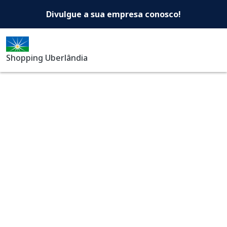
Shopping Uberlândia -Di
Pular para o conteúdo principal
Divulgue a sua empresa conosco!
Shopping Uberlândia