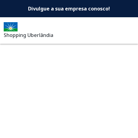
Shopping Uberlândia -Di
Pular para o conteúdo principal
Divulgue a sua empresa conosco!
Shopping Uberlândia