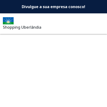
Shopping Uberlândia -Di
Pular para o conteúdo principal
Divulgue a sua empresa conosco!
Shopping Uberlândia